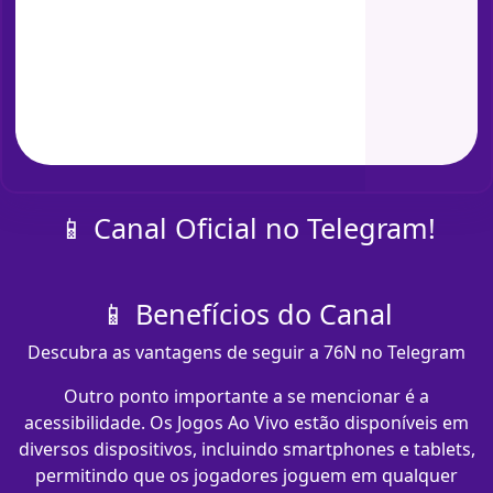
📱 Canal Oficial no Telegram!
📱 Benefícios do Canal
Descubra as vantagens de seguir a 76N no Telegram
Outro ponto importante a se mencionar é a
acessibilidade. Os Jogos Ao Vivo estão disponíveis em
diversos dispositivos, incluindo smartphones e tablets,
permitindo que os jogadores joguem em qualquer