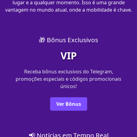
lugar e a qualquer momento. Isso é uma grande
vantagem no mundo atual, onde a mobilidade é chave.
🎁 Bônus Exclusivos
VIP
Receba bônus exclusivos do Telegram,
promoções especiais e códigos promocionais
únicos!
Ver Bônus
📢 Notícias em Tempo Real