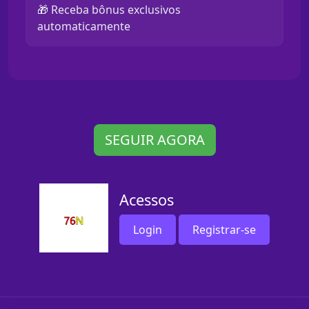
🎁 Receba bônus exclusivos
automaticamente
SEGUIR AGORA
Acessos
Login
Registrar-se