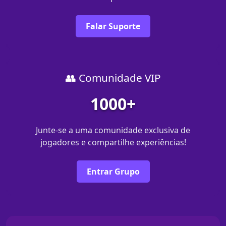
Falar Suporte
👥 Comunidade VIP
1000+
Junte-se a uma comunidade exclusiva de
jogadores e compartilhe experiências!
Entrar Grupo