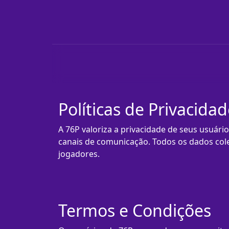
Políticas de Privacida
A 76P valoriza a privacidade de seus usuár
canais de comunicação. Todos os dados cole
jogadores.
Termos e Condições