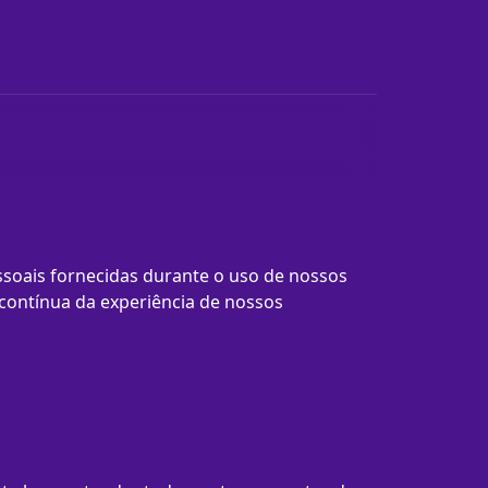
ssoais fornecidas durante o uso de nossos
 contínua da experiência de nossos