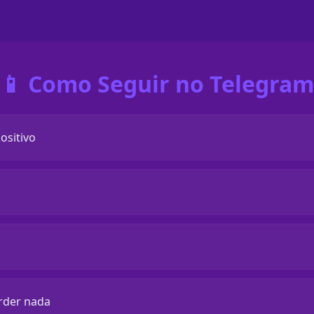
📱 Como Seguir no Telegram
ositivo
erder nada