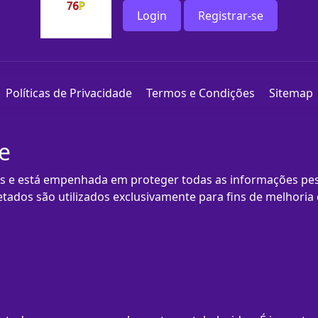
Login
Registrar-se
Políticas de Privacidade
Termos e Condições
Sitemap
de
ios e está empenhada em proteger todas as informações pe
tados são utilizados exclusivamente para fins de melhoria