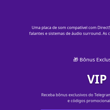
Uma placa de som compatível com DirectSo
falantes e sistemas de áudio surround. As 
🎁 Bônus Exclu
VIP
Receba bônus exclusivos do Telegra
e códigos promocionai