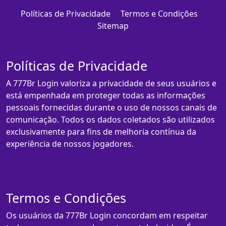
Políticas de Privacidade
Termos e Condições
Sitemap
Políticas de Privacidade
A 777Br Login valoriza a privacidade de seus usuários e
está empenhada em proteger todas as informações
pessoais fornecidas durante o uso de nossos canais de
comunicação. Todos os dados coletados são utilizados
exclusivamente para fins de melhoria contínua da
experiência de nossos jogadores.
Termos e Condições
Os usuários da 777Br Login concordam em respeitar