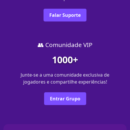
Falar Suporte
👥 Comunidade VIP
1000+
Junte-se a uma comunidade exclusiva de
jogadores e compartilhe experiências!
Entrar Grupo