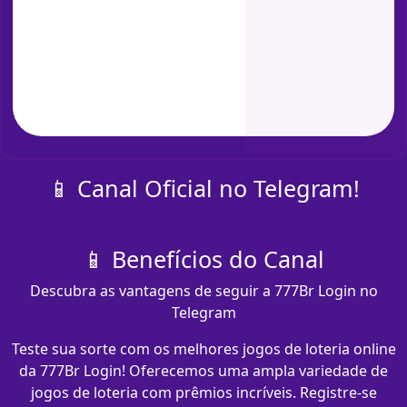
📱 Canal Oficial no Telegram!
📱 Benefícios do Canal
Descubra as vantagens de seguir a 777Br Login no
Telegram
Teste sua sorte com os melhores jogos de loteria online
da 777Br Login! Oferecemos uma ampla variedade de
jogos de loteria com prêmios incríveis. Registre-se