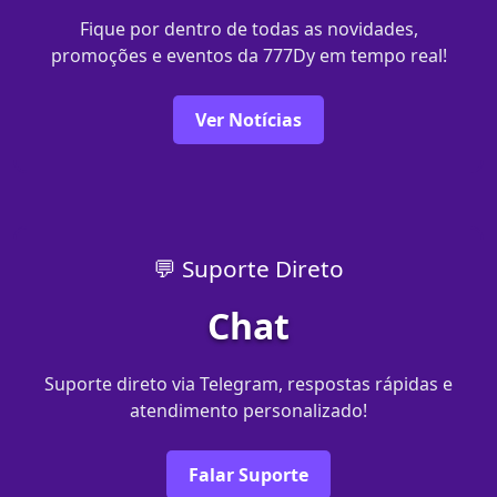
Fique por dentro de todas as novidades,
promoções e eventos da 777Dy em tempo real!
Ver Notícias
💬 Suporte Direto
Chat
Suporte direto via Telegram, respostas rápidas e
atendimento personalizado!
Falar Suporte