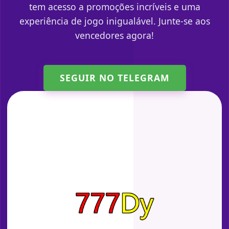
tem acesso a promoções incríveis e uma
experiência de jogo inigualável. Junte-se aos
vencedores agora!
SEGUIR NO TELEGRAM