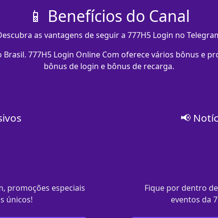
📱 Benefícios do Canal
Descubra as vantagens de seguir a 777H5 Login no Telegra
o Brasil. 777H5 Login Online Com oferece vários bônus e p
bônus de login e bônus de recarga.
sivos
📢 Notí
m, promoções especiais
Fique por dentro d
s únicos!
eventos da 