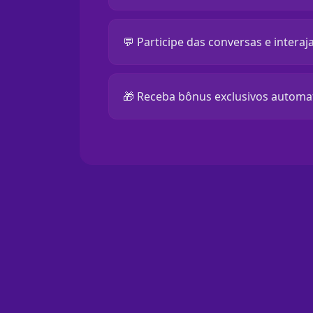
💬 Participe das conversas e interaj
🎁 Receba bônus exclusivos autom