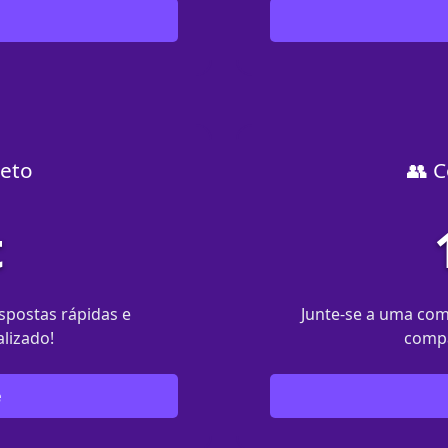
reto
👥 
t
espostas rápidas e
Junte-se a uma com
lizado!
compa
e