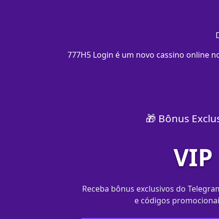
777H5 Login é um novo cassino online n
🎁 Bônus Exclu
VIP
Receba bônus exclusivos do Telegra
e códigos promocionai