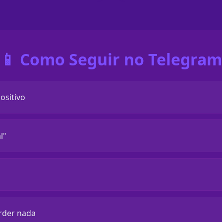
📱 Como Seguir no Telegram
ositivo
l"
erder nada