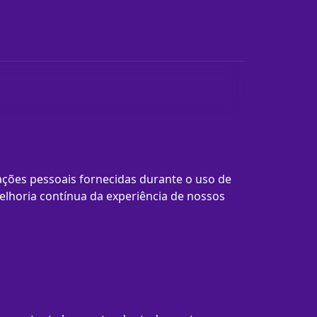
ações pessoais fornecidas durante o uso de
elhoria contínua da experiência de nossos