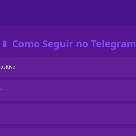
📱 Como Seguir no Telegram
ositivo
"