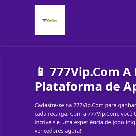
📱 777Vip.Com A
Plataforma de A
Cadastre-se na 777Vip.Com para ganhar
cada recarga. Com a 777Vip.Com, você 
incríveis e uma experiência de jogo inig
vencedores agora!