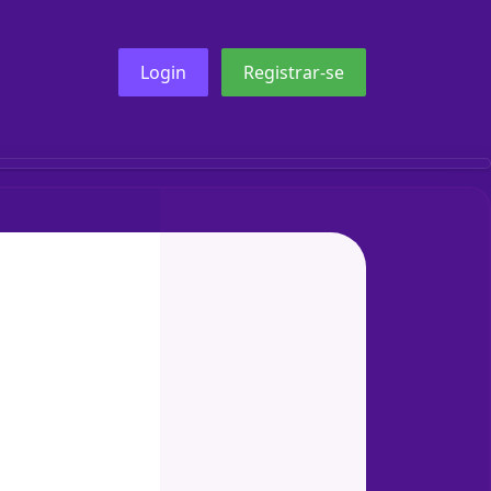
Login
Registrar-se