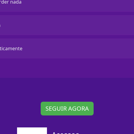
erder nada
a
aticamente
SEGUIR AGORA