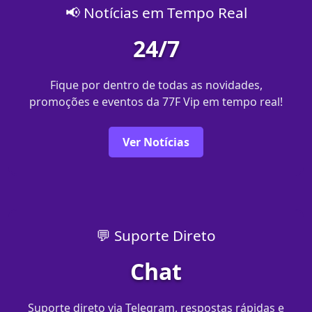
📢 Notícias em Tempo Real
24/7
Fique por dentro de todas as novidades,
promoções e eventos da 77F Vip em tempo real!
Ver Notícias
💬 Suporte Direto
Chat
Suporte direto via Telegram, respostas rápidas e