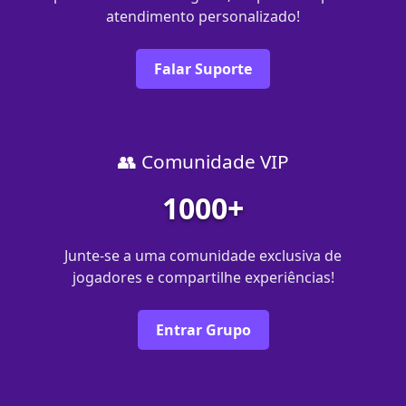
atendimento personalizado!
Falar Suporte
👥 Comunidade VIP
1000+
Junte-se a uma comunidade exclusiva de
jogadores e compartilhe experiências!
Entrar Grupo