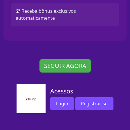
🎁 Receba bônus exclusivos
automaticamente
SEGUIR AGORA
Acessos
Login
Registrar-se