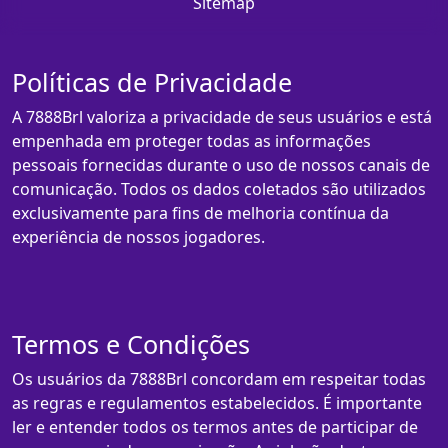
Sitemap
Políticas de Privacidade
A 7888Brl valoriza a privacidade de seus usuários e está
empenhada em proteger todas as informações
pessoais fornecidas durante o uso de nossos canais de
comunicação. Todos os dados coletados são utilizados
exclusivamente para fins de melhoria contínua da
experiência de nossos jogadores.
Termos e Condições
Os usuários da 7888Brl concordam em respeitar todas
as regras e regulamentos estabelecidos. É importante
ler e entender todos os termos antes de participar de