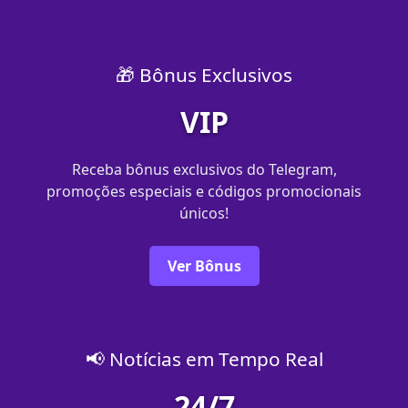
🎁 Bônus Exclusivos
VIP
Receba bônus exclusivos do Telegram,
promoções especiais e códigos promocionais
únicos!
Ver Bônus
📢 Notícias em Tempo Real
24/7