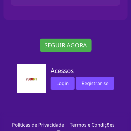
SEGUIR AGORA
Acessos
Login
Registrar-se
Políticas de Privacidade
Termos e Condições