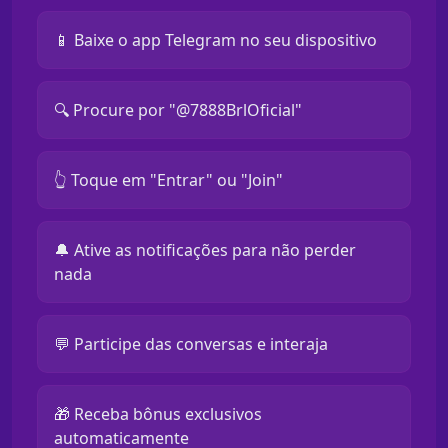
📱 Baixe o app Telegram no seu dispositivo
🔍 Procure por "@7888BrlOficial"
👆 Toque em "Entrar" ou "Join"
🔔 Ative as notificações para não perder
nada
💬 Participe das conversas e interaja
🎁 Receba bônus exclusivos
automaticamente