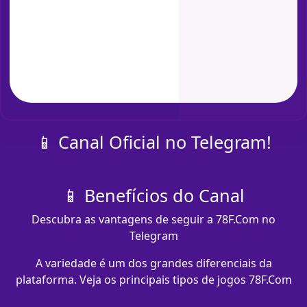
📱 Canal Oficial no Telegram!
📱 Benefícios do Canal
Descubra as vantagens de seguir a 78F.Com no
Telegram
A variedade é um dos grandes diferenciais da
plataforma. Veja os principais tipos de jogos 78F.Com