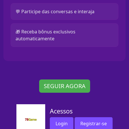
💬 Participe das conversas e interaja
🎁 Receba bônus exclusivos
automaticamente
SEGUIR AGORA
Acessos
Login
Registrar-se