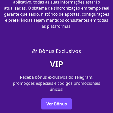
aplicativo, todas as suas informações estarão
atualizadas. O sistema de sincronização em tempo real
garante que saldo, histórico de apostas, configurações
e preferências sejam mantidos consistentes em todas
as plataformas.
🎁 Bônus Exclusivos
VIP
Receba bônus exclusivos do Telegram,
promoções especiais e códigos promocionais
únicos!
Ver Bônus