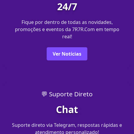
24/7
Fique por dentro de todas as novidades,
promoções e eventos da 7R7R.Com em tempo
real!
Ver Notícias
💬 Suporte Direto
Chat
Suporte direto via Telegram, respostas rápidas e
atendimento personalizado!