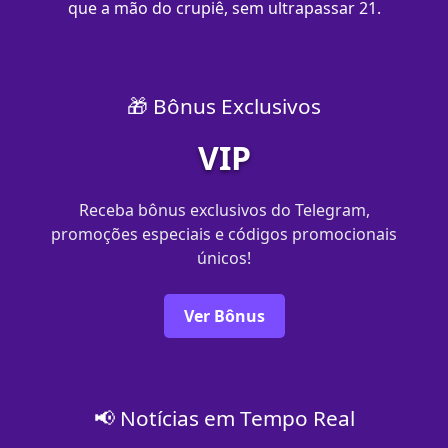
que a mão do crupiê, sem ultrapassar 21.
🎁 Bônus Exclusivos
VIP
Receba bônus exclusivos do Telegram,
promoções especiais e códigos promocionais
únicos!
Ver Bônus
📢 Notícias em Tempo Real