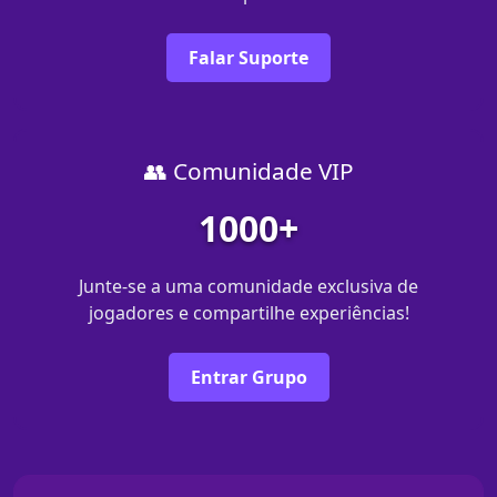
Falar Suporte
👥 Comunidade VIP
1000+
Junte-se a uma comunidade exclusiva de
jogadores e compartilhe experiências!
Entrar Grupo