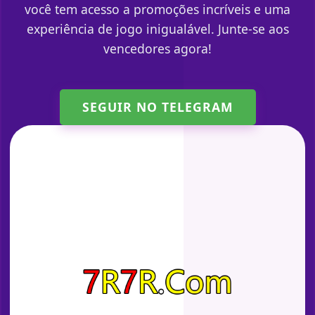
você tem acesso a promoções incríveis e uma
experiência de jogo inigualável. Junte-se aos
vencedores agora!
SEGUIR NO TELEGRAM