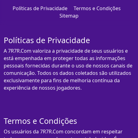
Políticas de Privacidade
Termos e Condições
Sitemap
Políticas de Privacidade
A 7R7R.Com valoriza a privacidade de seus usuários e
está empenhada em proteger todas as informações
pessoais fornecidas durante o uso de nossos canais de
comunicação. Todos os dados coletados são utilizados
exclusivamente para fins de melhoria contínua da
experiência de nossos jogadores.
Termos e Condições
Os usuários da 7R7R.Com concordam em respeitar