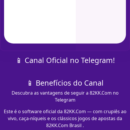
📱 Canal Oficial no Telegram!
📱 Benefícios do Canal
Descubra as vantagens de seguir a 82KK.Com no
Telegram
Este é o software oficial da 82KK.Com — com crupiês ao
vivo, caça-níqueis e os clássicos jogos de apostas da
82KK.Com Brasil .