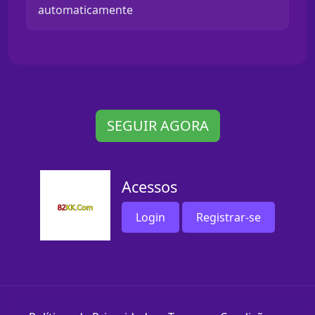
automaticamente
SEGUIR AGORA
Acessos
Login
Registrar-se