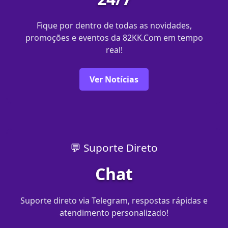
Fique por dentro de todas as novidades,
promoções e eventos da 82KK.Com em tempo
real!
Ver Notícias
💬 Suporte Direto
Chat
Suporte direto via Telegram, respostas rápidas e
atendimento personalizado!