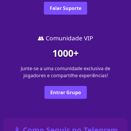
Falar Suporte
👥 Comunidade VIP
1000+
Junte-se a uma comunidade exclusiva de
jogadores e compartilhe experiências!
Entrar Grupo
📱 Como Seguir no Telegram