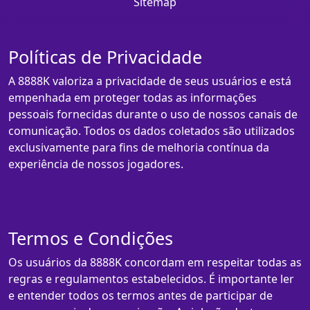
Sitemap
Políticas de Privacidade
A 8888K valoriza a privacidade de seus usuários e está
empenhada em proteger todas as informações
pessoais fornecidas durante o uso de nossos canais de
comunicação. Todos os dados coletados são utilizados
exclusivamente para fins de melhoria contínua da
experiência de nossos jogadores.
Termos e Condições
Os usuários da 8888K concordam em respeitar todas as
regras e regulamentos estabelecidos. É importante ler
e entender todos os termos antes de participar de