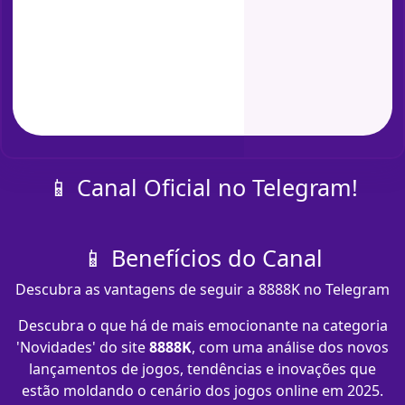
📱 Canal Oficial no Telegram!
📱 Benefícios do Canal
Descubra as vantagens de seguir a 8888K no Telegram
Descubra o que há de mais emocionante na categoria
'Novidades' do site
8888K
, com uma análise dos novos
lançamentos de jogos, tendências e inovações que
estão moldando o cenário dos jogos online em 2025.