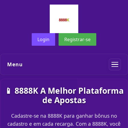
Login
Registrar-se
Menu
📱 8888K A Melhor Plataforma
de Apostas
Cadastre-se na 8888K para ganhar bônus no
cadastro e em cada recarga. Com a 8888K, você