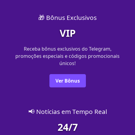
🎁 Bônus Exclusivos
VIP
Receba bônus exclusivos do Telegram,
promoções especiais e códigos promocionais
únicos!
Ver Bônus
📢 Notícias em Tempo Real
24/7