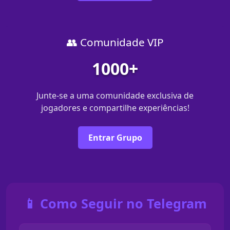
👥 Comunidade VIP
1000+
Junte-se a uma comunidade exclusiva de
jogadores e compartilhe experiências!
Entrar Grupo
📱 Como Seguir no Telegram