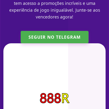
tem acesso a promoções incríveis e uma
experiência de jogo inigualável. Junte-se aos
vencedores agora!
SEGUIR NO TELEGRAM