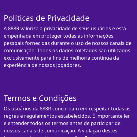
Políticas de Privacidade
A 888R valoriza a privacidade de seus usuários e está
empenhada em proteger todas as informações
pessoais fornecidas durante o uso de nossos canais de
comunicação. Todos os dados coletados são utilizados
exclusivamente para fins de melhoria contínua da
experiência de nossos jogadores.
Termos e Condições
Os usuários da 888R concordam em respeitar todas as
regras e regulamentos estabelecidos. É importante ler
e entender todos os termos antes de participar de
nossos canais de comunicação. A violação destes