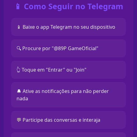
📱 Como Seguir no Telegram
📱 Baixe o app Telegram no seu dispositivo
🔍 Procure por "@89P GameOficial"
👆 Toque em "Entrar" ou "Join"
🔔 Ative as notificações para não perder
nada
💬 Participe das conversas e interaja