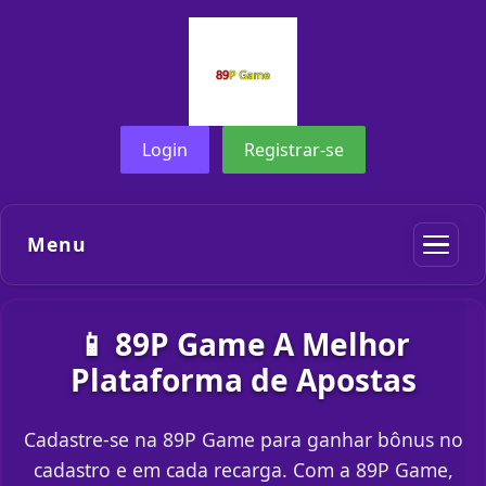
Login
Registrar-se
Menu
📱 89P Game A Melhor
Plataforma de Apostas
Cadastre-se na 89P Game para ganhar bônus no
cadastro e em cada recarga. Com a 89P Game,