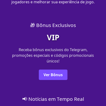
jogadores e melhorar sua experiência de jogo.
🎁 Bônus Exclusivos
VIP
Receba bônus exclusivos do Telegram,
promoções especiais e códigos promocionais
únicos!
Ver Bônus
📢 Notícias em Tempo Real