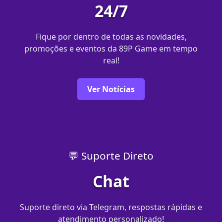
24/7
Fique por dentro de todas as novidades,
promoções e eventos da 89P Game em tempo
real!
Ver Notícias
💬 Suporte Direto
Chat
Suporte direto via Telegram, respostas rápidas e
atendimento personalizado!