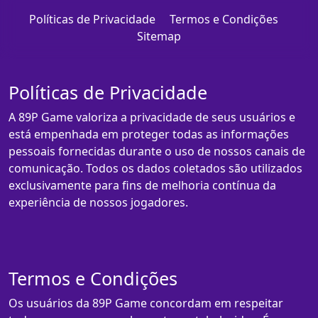
Políticas de Privacidade
Termos e Condições
Sitemap
Políticas de Privacidade
A 89P Game valoriza a privacidade de seus usuários e
está empenhada em proteger todas as informações
pessoais fornecidas durante o uso de nossos canais de
comunicação. Todos os dados coletados são utilizados
exclusivamente para fins de melhoria contínua da
experiência de nossos jogadores.
Termos e Condições
Os usuários da 89P Game concordam em respeitar